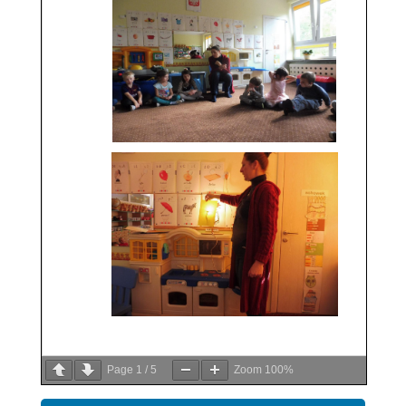
Page
1
/
5
Zoom
100%