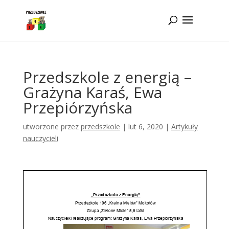
Idż do zawartości
Przedszkole z energią –
Grażyna Karaś, Ewa
Przepiórzyńska
utworzone przez
przedszkole
|
lut 6, 2020
|
Artykuły
nauczycieli