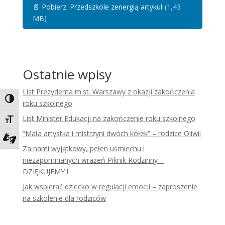
📄
Pobierz: Przedszkole zenergią artykuł
(1,43
MB)
Ostatnie wpisy
List Prezydenta m.st. Warszawy z okazji zakończenia
Toggle High Contrast
roku szkolnego
List Minister Edukacji na zakończenie roku szkolnego
Toggle Font size
“Mała artystka i mistrzyni dwóch kółek” – rodzice Oliwii
Za nami wyjątkowy, pełen uśmiechu i
Zadzwoń do tłumacza języka migowego
niezapomnianych wrażeń Piknik Rodzinny –
DZIĘKUJEMY !
Jak wspierać dziecko w regulacji emocji – zaproszenie
na szkolenie dla rodziców