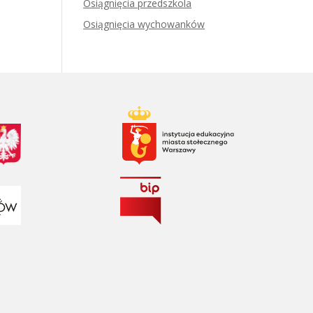
Osiągnięcia przedszkola
Osiągnięcia wychowanków