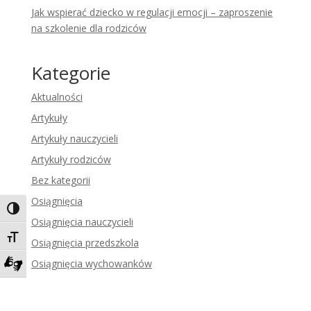
Jak wspierać dziecko w regulacji emocji – zaproszenie
na szkolenie dla rodziców
Kategorie
Aktualności
Artykuły
Artykuły nauczycieli
Artykuły rodziców
Bez kategorii
Osiągnięcia
Toggle High Contrast
Osiągnięcia nauczycieli
Toggle Font size
Osiągnięcia przedszkola
Osiągnięcia wychowanków
Zadzwoń do tłumacza języka migowego