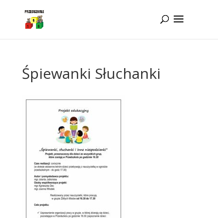
Idż do zawartości
Śpiewanki Słuchanki