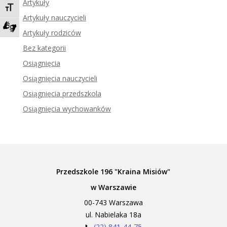
Artykuły
Toggle Font size
Artykuły nauczycieli
Artykuły rodziców
Zadzwoń do tłumacza języka migowego
Bez kategorii
Osiągnięcia
Osiągnięcia nauczycieli
Osiągnięcia przedszkola
Osiągnięcia wychowanków
Przedszkole 196 "Kraina Misiów"
w Warszawie
00-743 Warszawa
ul. Nabielaka 18a
📞
(22) 841-44-75