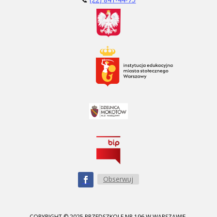
Obserwuj
COPYRIGHT © 2025 PRZEDSZKOLE NR 196 W WARSZAWIE.