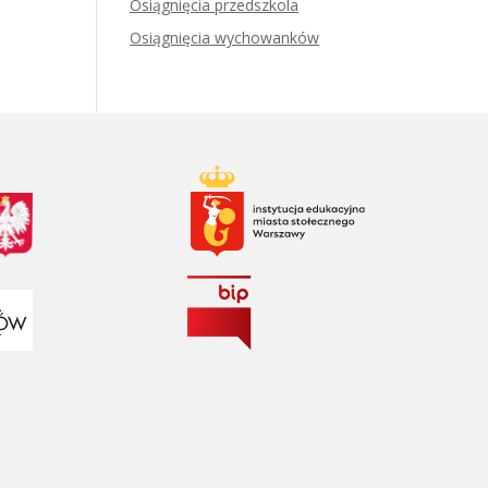
Osiągnięcia przedszkola
Osiągnięcia wychowanków