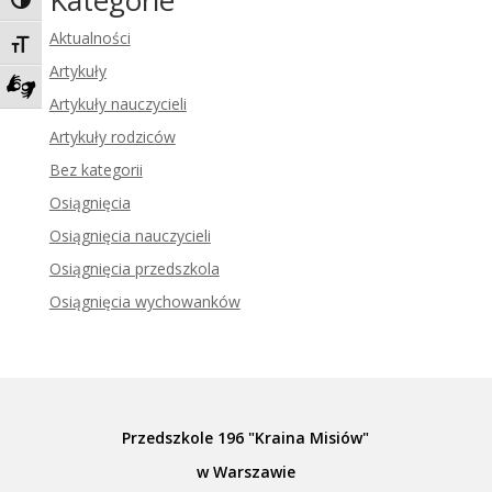
Kategorie
Toggle High Contrast
Aktualności
Toggle Font size
Artykuły
Artykuły nauczycieli
Zadzwoń do tłumacza języka migowego
Artykuły rodziców
Bez kategorii
Osiągnięcia
Osiągnięcia nauczycieli
Osiągnięcia przedszkola
Osiągnięcia wychowanków
Przedszkole 196 "Kraina Misiów"
w Warszawie