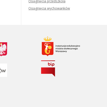
Osiągnięcia przedszkola
Osiągnięcia wychowanków