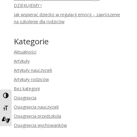
DZIĘKUJEMY !
Jak wspierać dziecko w regulacji emocji – zaproszenie
na szkolenie dla rodziców
Kategorie
Aktualności
Artykuły
Artykuły nauczycieli
Artykuły rodziców
Bez kategorii
Toggle High Contrast
Osiągnięcia
Osiągnięcia nauczycieli
Toggle Font size
Osiągnięcia przedszkola
Osiągnięcia wychowanków
Zadzwoń do tłumacza języka migowego