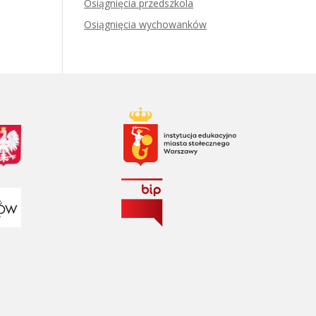
Osiągnięcia przedszkola
Osiągnięcia wychowanków