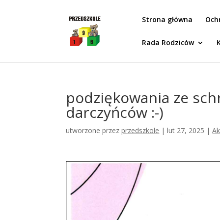
Idż do zawartości
Strona główna
Och
Rada Rodziców
podziękowania ze schr
darczyńców :-)
utworzone przez
przedszkole
|
lut 27, 2025
|
Ak