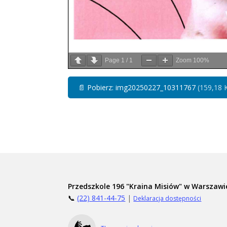
Page
1
/
1
Zoom
100%
📄
Pobierz: img20250227_10311767
(159,18 
Przedszkole 196 "Kraina Misiów" w Warszawi
📞
(22) 841-44-75
|
Deklaracja dostępności