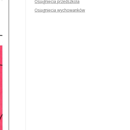
Osiągnięcia przedszkola
Osiągnięcia wychowanków