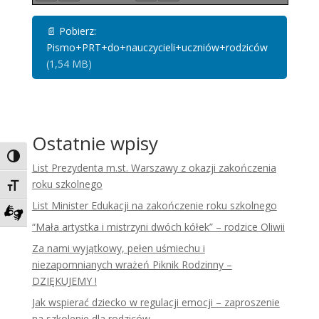
📄
Pobierz:
Pismo+PRT+do+nauczycieli+uczniów+rodziców
(1,54 MB)
Ostatnie wpisy
Toggle High Contrast
List Prezydenta m.st. Warszawy z okazji zakończenia
roku szkolnego
Toggle Font size
List Minister Edukacji na zakończenie roku szkolnego
“Mała artystka i mistrzyni dwóch kółek” – rodzice Oliwii
Zadzwoń do tłumacza języka migowego
Za nami wyjątkowy, pełen uśmiechu i
niezapomnianych wrażeń Piknik Rodzinny –
DZIĘKUJEMY !
Jak wspierać dziecko w regulacji emocji – zaproszenie
na szkolenie dla rodziców