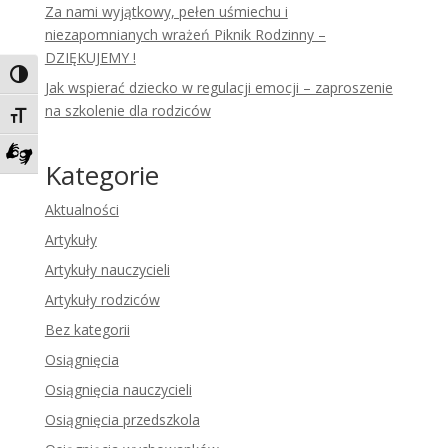
Za nami wyjątkowy, pełen uśmiechu i
niezapomnianych wrażeń Piknik Rodzinny –
DZIĘKUJEMY !
Toggle High Contrast
Jak wspierać dziecko w regulacji emocji – zaproszenie
na szkolenie dla rodziców
Toggle Font size
Kategorie
Zadzwoń do tłumacza języka migowego
Aktualności
Artykuły
Artykuły nauczycieli
Artykuły rodziców
Bez kategorii
Osiągnięcia
Osiągnięcia nauczycieli
Osiągnięcia przedszkola