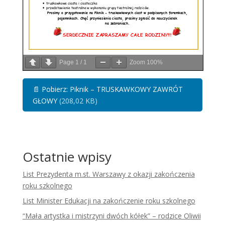
Page
1
/
1
Zoom
100%
📄
Pobierz: Piknik – TRUSKAWKOWY ZAWRÓT
GŁOWY
(208,02 KB)
Ostatnie wpisy
List Prezydenta m.st. Warszawy z okazji zakończenia
roku szkolnego
List Minister Edukacji na zakończenie roku szkolnego
“Mała artystka i mistrzyni dwóch kółek” – rodzice Oliwii