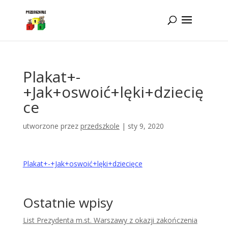
Idż do zawartości
Plakat+-
+Jak+oswoić+lęki+dziecię
ce
utworzone przez
przedszkole
|
sty 9, 2020
Plakat+-+Jak+oswoić+lęki+dziecięce
Ostatnie wpisy
List Prezydenta m.st. Warszawy z okazji zakończenia