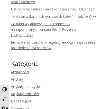
roku szkolnego
List Minister Edukacji na zakończenie roku szkolnego
“Mała artystka i mistrzyni dwóch kółek” – rodzice Oliwii
Za nami wyjątkowy, pełen uśmiechu i
niezapomnianych wrażeń Piknik Rodzinny –
DZIĘKUJEMY !
Jak wspierać dziecko w regulacji emocji – zaproszenie
na szkolenie dla rodziców
Kategorie
Aktualności
Artykuły
Artykuły nauczycieli
Toggle High Contrast
Artykuły rodziców
Toggle Font size
Bez kategorii
Osiągnięcia