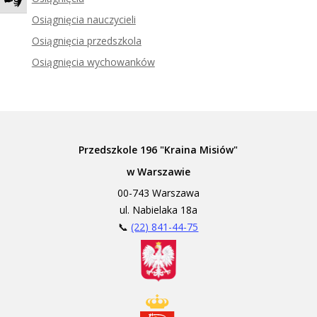
Zadzwoń do tłumacza języka migowego
Osiągnięcia nauczycieli
Osiągnięcia przedszkola
Osiągnięcia wychowanków
Przedszkole 196 "Kraina Misiów"
w Warszawie
00-743 Warszawa
ul. Nabielaka 18a
📞
(22) 841-44-75