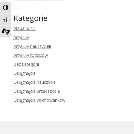
Toggle High Contrast
Kategorie
Toggle Font size
Aktualności
Artykuły
Zadzwoń do tłumacza języka migowego
Artykuły nauczycieli
Artykuły rodziców
Bez kategorii
Osiągnięcia
Osiągnięcia nauczycieli
Osiągnięcia przedszkola
Osiągnięcia wychowanków