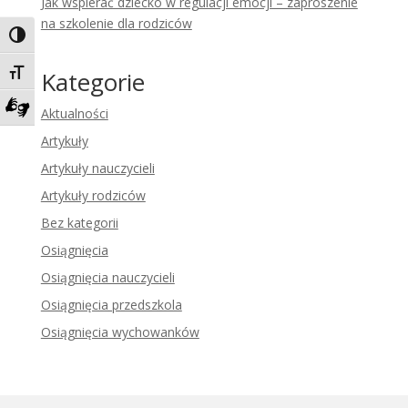
Jak wspierać dziecko w regulacji emocji – zaproszenie
na szkolenie dla rodziców
Toggle High Contrast
Kategorie
Toggle Font size
Aktualności
Zadzwoń do tłumacza języka migowego
Artykuły
Artykuły nauczycieli
Artykuły rodziców
Bez kategorii
Osiągnięcia
Osiągnięcia nauczycieli
Osiągnięcia przedszkola
Osiągnięcia wychowanków