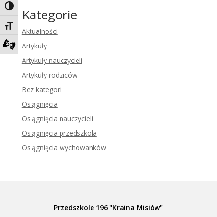
Toggle High Contrast
Kategorie
Toggle Font size
Aktualności
Artykuły
Zadzwoń do tłumacza języka migowego
Artykuły nauczycieli
Artykuły rodziców
Bez kategorii
Osiągnięcia
Osiągnięcia nauczycieli
Osiągnięcia przedszkola
Osiągnięcia wychowanków
Przedszkole 196 "Kraina Misiów"