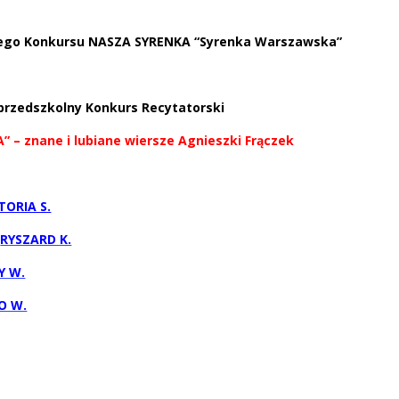
nego Konkursu NASZA SYRENKA “Syrenka Warszawska”
yprzedszkolny Konkurs Recytatorski
 znane i lubiane wiersze Agnieszki Frączek
TORIA S.
–
RYSZARD K.
Y W.
O W.