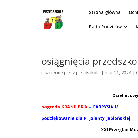
Idż do zawartości
Strona główna
Och
Rada Rodziców
osiągnięcia przedszko
utworzone przez
przedszkole
|
mar 21, 2024
|
Dzielnicow
nagroda GRAND PRIX
–
GABRYSIA M
.
podziękowanie dla P. Jolanty Jabłońskiej
XXI Przegląd M