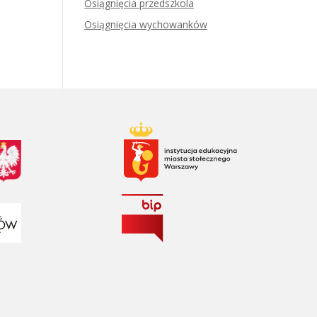
Osiągnięcia przedszkola
Osiągnięcia wychowanków