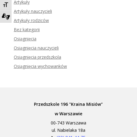
Artykuły
Toggle Font size
Artykuły nauczycieli
Artykuły rodziców
Zadzwoń do tłumacza języka migowego
Bez kategorii
Osiągnięcia
Osiągnięcia nauczycieli
Osiągnięcia przedszkola
Osiągnięcia wychowanków
Przedszkole 196 "Kraina Misiów"
w Warszawie
00-743 Warszawa
ul. Nabielaka 18a