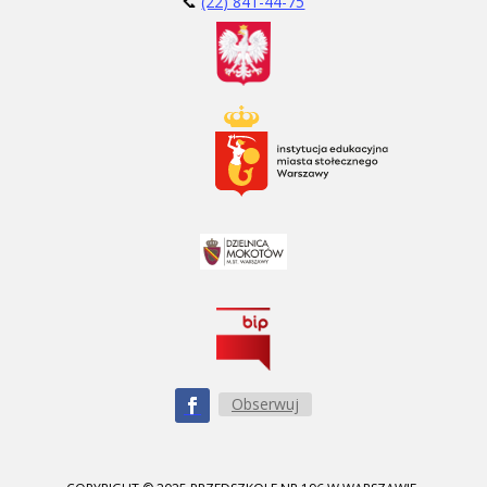
📞
(22) 841-44-75
Obserwuj