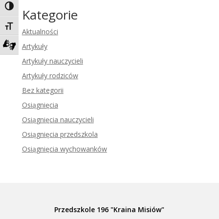
Toggle High Contrast
Kategorie
Toggle Font size
Aktualności
Artykuły
Zadzwoń do tłumacza języka migowego
Artykuły nauczycieli
Artykuły rodziców
Bez kategorii
Osiągnięcia
Osiągnięcia nauczycieli
Osiągnięcia przedszkola
Osiągnięcia wychowanków
Przedszkole 196 "Kraina Misiów"