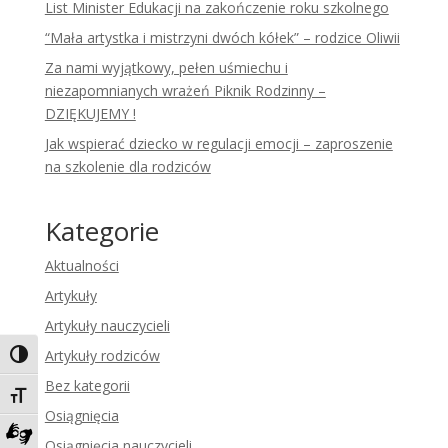
List Minister Edukacji na zakończenie roku szkolnego
“Mała artystka i mistrzyni dwóch kółek” – rodzice Oliwii
Za nami wyjątkowy, pełen uśmiechu i
niezapomnianych wrażeń Piknik Rodzinny –
DZIĘKUJEMY !
Jak wspierać dziecko w regulacji emocji – zaproszenie
na szkolenie dla rodziców
Kategorie
Aktualności
Artykuły
Artykuły nauczycieli
Artykuły rodziców
Toggle High Contrast
Bez kategorii
Toggle Font size
Osiągnięcia
Osiągnięcia nauczycieli