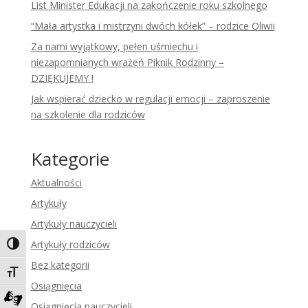
List Minister Edukacji na zakończenie roku szkolnego
“Mała artystka i mistrzyni dwóch kółek” – rodzice Oliwii
Za nami wyjątkowy, pełen uśmiechu i
niezapomnianych wrażeń Piknik Rodzinny –
DZIĘKUJEMY !
Jak wspierać dziecko w regulacji emocji – zaproszenie
na szkolenie dla rodziców
Kategorie
Aktualności
Artykuły
Artykuły nauczycieli
Artykuły rodziców
Toggle High Contrast
Bez kategorii
Toggle Font size
Osiągnięcia
Osiągnięcia nauczycieli