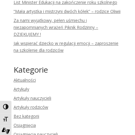
List Minister Edukacji na zakończenie roku szkolnego
“Mała artystka i mistrzyni dwóch kółek” – rodzice Oliwii
Za nami wyjątkowy, pełen uśmiechu i
niezapomnianych wrażeń Piknik Rodzinny –
DZIĘKUJEMY !
Jak wspierać dziecko w regulacji emocji – zaproszenie
na szkolenie dla rodziców
Kategorie
Aktualności
Artykuły
Artykuły nauczycieli
Artykuły rodziców
Toggle High Contrast
Bez kategorii
Toggle Font size
Osiągnięcia
Osiągnięcia nauczycieli