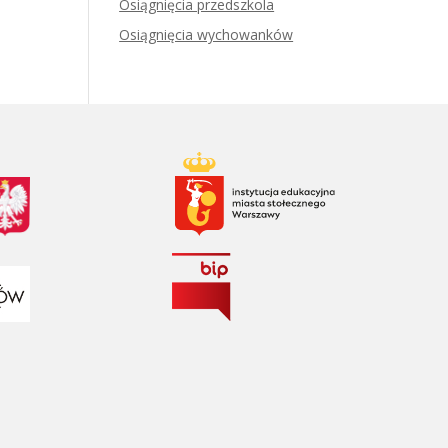
Osiągnięcia przedszkola
Osiągnięcia wychowanków