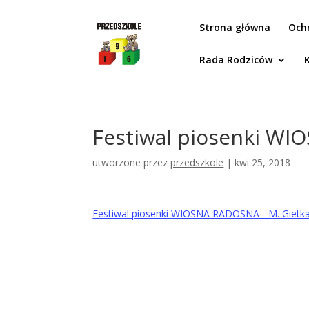
Idż do zawartości
Strona główna
Och
Rada Rodziców
Festiwal piosenki WI
utworzone przez
przedszkole
|
kwi 25, 2018
Festiwal piosenki WIOSNA RADOSNA - M. Gietk