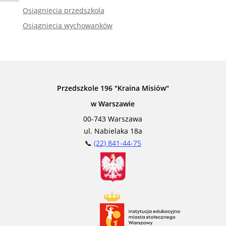
Zadzwoń do tłumacza języka migowego
Osiągnięcia przedszkola
Osiągnięcia wychowanków
Przedszkole 196 "Kraina Misiów"
w Warszawie
00-743 Warszawa
ul. Nabielaka 18a
📞
(22) 841-44-75