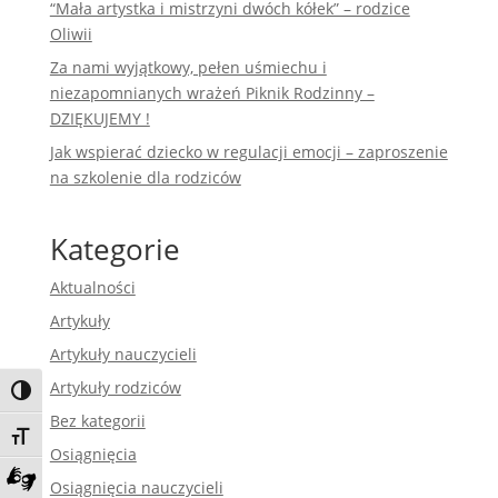
“Mała artystka i mistrzyni dwóch kółek” – rodzice
Oliwii
Za nami wyjątkowy, pełen uśmiechu i
niezapomnianych wrażeń Piknik Rodzinny –
DZIĘKUJEMY !
Jak wspierać dziecko w regulacji emocji – zaproszenie
na szkolenie dla rodziców
Kategorie
Aktualności
Artykuły
Artykuły nauczycieli
Artykuły rodziców
Toggle High Contrast
Bez kategorii
Toggle Font size
Osiągnięcia
Osiągnięcia nauczycieli