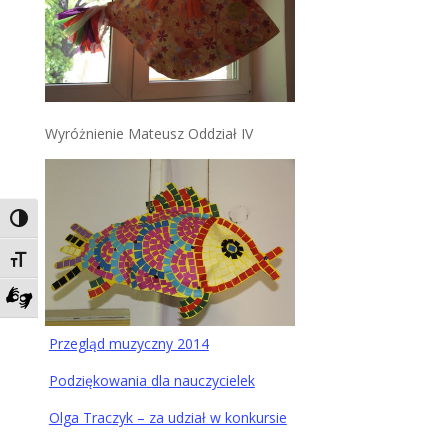
Wyróżnienie Mateusz Oddział IV
Toggle High Contrast
Toggle Font size
Zadzwoń do tłumacza języka migowego
Przegląd muzyczny 2014
Podziękowania dla nauczycielek
Olga Traczyk – za udział w konkursie