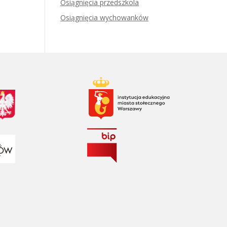
Osiągnięcia przedszkola
Osiągnięcia wychowanków