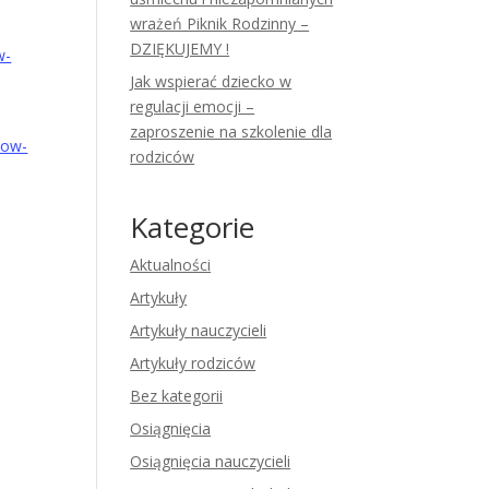
wrażeń Piknik Rodzinny –
DZIĘKUJEMY !
w-
Jak wspierać dziecko w
regulacji emocji –
zaproszenie na szkolenie dla
kow-
rodziców
Kategorie
Aktualności
Artykuły
Artykuły nauczycieli
Artykuły rodziców
Bez kategorii
Osiągnięcia
Osiągnięcia nauczycieli