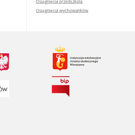
Osiągnięcia przedszkola
Osiągnięcia wychowanków