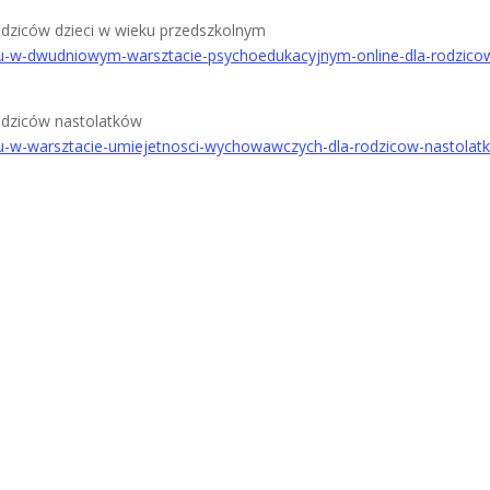
dziców dzieci w wieku przedszkolnym
alu-w-dwudniowym-warsztacie-psychoedukacyjnym-online-dla-rodzico
odziców nastolatków
alu-w-warsztacie-umiejetnosci-wychowawczych-dla-rodzicow-nastolat