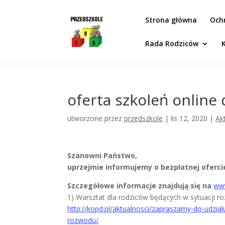
Idż do zawartości
Strona główna
Och
Rada Rodziców
oferta szkoleń online
utworzone przez
przedszkole
|
lis 12, 2020
|
Ak
Szanowni Państwo,
uprzejmie informujemy o bezpłatnej oferc
Szczegółowe informacje znajdują się na
www
1) Warsztat dla rodziców będących w sytuacji ro
http://kopd.pl/aktualnosci/zapraszamy-do-udzial
rozwodu/