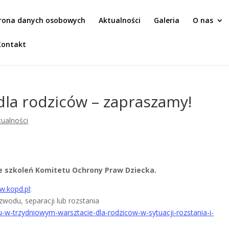
rona danych osobowych
Aktualności
Galeria
O nas
Kontakt
 dla rodziców – zapraszamy!
tualności
ie szkoleń Komitetu Ochrony Praw Dziecka.
.kopd.pl
:
zwodu, separacji lub rozstania
u-w-trzydniowym-warsztacie-dla-rodzicow-w-sytuacji-rozstania-i-