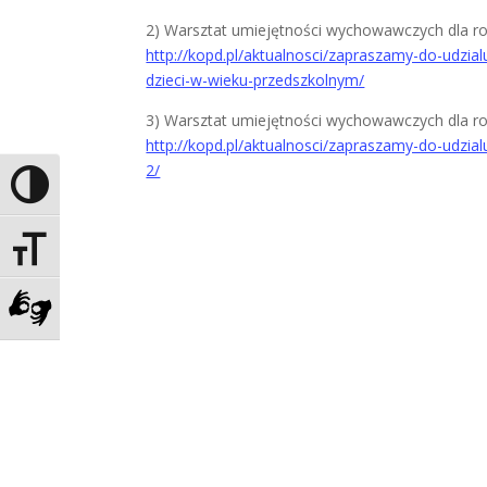
2) Warsztat umiejętności wychowawczych dla ro
http://kopd.pl/aktualnosci/zapraszamy-do-udzi
dzieci-w-wieku-przedszkolnym/
3) Warsztat umiejętności wychowawczych dla r
http://kopd.pl/aktualnosci/zapraszamy-do-udzi
2/
Toggle High Contrast
Toggle Font size
Zadzwoń do tłumacza języka migowego