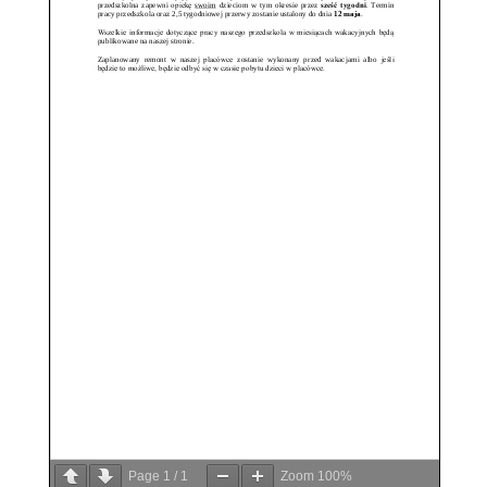
Page
1
/
1
Zoom
100%