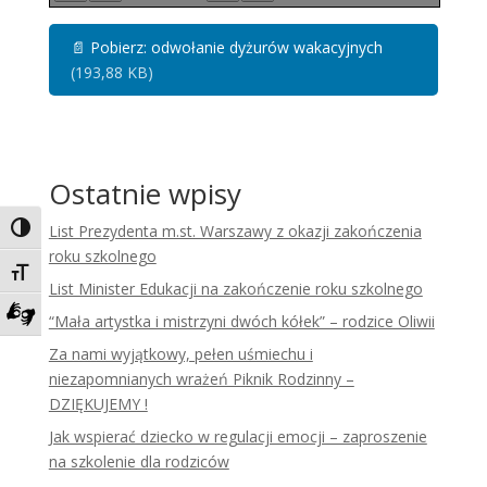
📄
Pobierz: odwołanie dyżurów wakacyjnych
(193,88 KB)
Ostatnie wpisy
List Prezydenta m.st. Warszawy z okazji zakończenia
Toggle High Contrast
roku szkolnego
Toggle Font size
List Minister Edukacji na zakończenie roku szkolnego
“Mała artystka i mistrzyni dwóch kółek” – rodzice Oliwii
Zadzwoń do tłumacza języka migowego
Za nami wyjątkowy, pełen uśmiechu i
niezapomnianych wrażeń Piknik Rodzinny –
DZIĘKUJEMY !
Jak wspierać dziecko w regulacji emocji – zaproszenie
na szkolenie dla rodziców