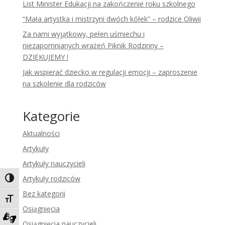
List Minister Edukacji na zakończenie roku szkolnego
“Mała artystka i mistrzyni dwóch kółek” – rodzice Oliwii
Za nami wyjątkowy, pełen uśmiechu i
niezapomnianych wrażeń Piknik Rodzinny –
DZIĘKUJEMY !
Jak wspierać dziecko w regulacji emocji – zaproszenie
na szkolenie dla rodziców
Kategorie
Aktualności
Artykuły
Artykuły nauczycieli
Artykuły rodziców
Toggle High Contrast
Bez kategorii
Toggle Font size
Osiągnięcia
Osiągnięcia nauczycieli