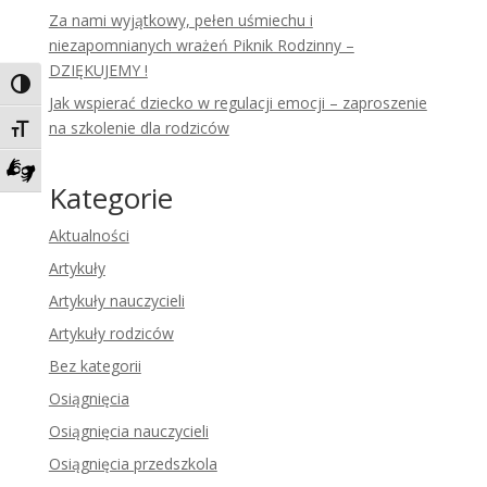
Za nami wyjątkowy, pełen uśmiechu i
niezapomnianych wrażeń Piknik Rodzinny –
DZIĘKUJEMY !
Toggle High Contrast
Jak wspierać dziecko w regulacji emocji – zaproszenie
na szkolenie dla rodziców
Toggle Font size
Kategorie
Zadzwoń do tłumacza języka migowego
Aktualności
Artykuły
Artykuły nauczycieli
Artykuły rodziców
Bez kategorii
Osiągnięcia
Osiągnięcia nauczycieli
Osiągnięcia przedszkola