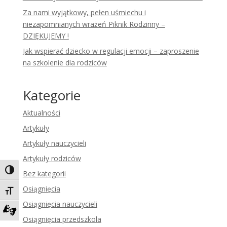
Za nami wyjątkowy, pełen uśmiechu i
niezapomnianych wrażeń Piknik Rodzinny –
DZIĘKUJEMY !
Jak wspierać dziecko w regulacji emocji – zaproszenie
na szkolenie dla rodziców
Kategorie
Aktualności
Artykuły
Artykuły nauczycieli
Artykuły rodziców
Toggle High Contrast
Bez kategorii
Osiągnięcia
Toggle Font size
Osiągnięcia nauczycieli
Osiągnięcia przedszkola
Zadzwoń do tłumacza języka migowego