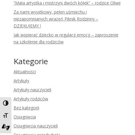
“Mała artystka i mistrzyni dwóch kółek” – rodzice Oliwii
Za nami wyjątkowy, pełen uśmiechu i
niezapomnianych wrażeń Piknik Rodzinny –
DZIĘKUJEMY !
Jak wspierać dziecko w regulacji emocji – zaproszenie
na szkolenie dla rodziców
Kategorie
Aktualności
Artykuły
Artykuły nauczycieli
Artykuły rodziców
Toggle High Contrast
Bez kategorii
Toggle Font size
Osiągnięcia
Osiągnięcia nauczycieli
Zadzwoń do tłumacza języka migowego
Osiągnięcia przedszkola