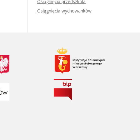
Osiągnięcia przedszkola
Osiągnięcia wychowanków