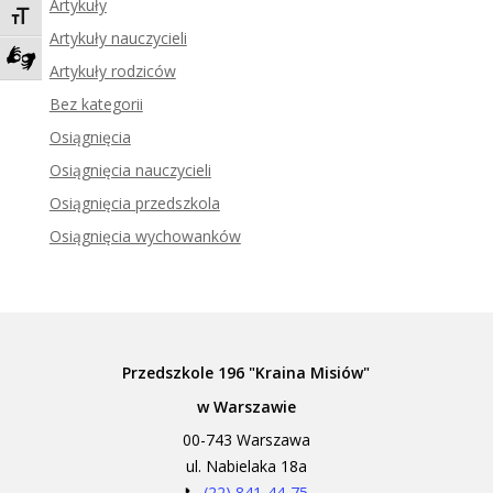
Artykuły
Toggle Font size
Artykuły nauczycieli
Artykuły rodziców
Zadzwoń do tłumacza języka migowego
Bez kategorii
Osiągnięcia
Osiągnięcia nauczycieli
Osiągnięcia przedszkola
Osiągnięcia wychowanków
Przedszkole 196 "Kraina Misiów"
w Warszawie
00-743 Warszawa
ul. Nabielaka 18a
📞
(22) 841-44-75