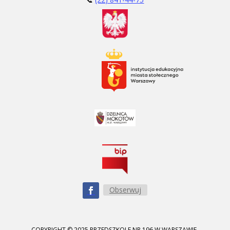
Obserwuj
COPYRIGHT © 2025 PRZEDSZKOLE NR 196 W WARSZAWIE.