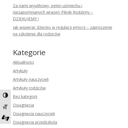
Za nami wyjątkowy, pełen uśmiechu i
niezapomnianych wrażeń Piknik Rodzinny –
DZIĘKUJEMY !
Jak wspierać dziecko w regulacji emocji – zaproszenie
na szkolenie dla rodziców
Kategorie
Aktualności
Artykuły
Artykuły nauczycieli
Artykuły rodziców
Toggle High Contrast
Bez kategorii
Osiągnięcia
Toggle Font size
Osiągnięcia nauczycieli
Osiągnięcia przedszkola
Zadzwoń do tłumacza języka migowego