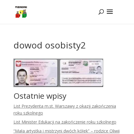
Idż do zawartości
dowod osobisty2
Ostatnie wpisy
List Prezydenta m.st. Warszawy z okazji zakończenia
roku szkolnego
List Minister Edukacji na zakończenie roku szkolnego
“Mała artystka i mistrzyni dwóch kółek” – rodzice Oliwii