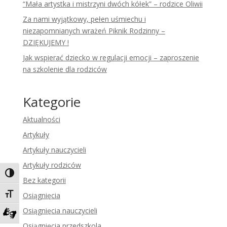
“Mała artystka i mistrzyni dwóch kółek” – rodzice Oliwii
Za nami wyjątkowy, pełen uśmiechu i
niezapomnianych wrażeń Piknik Rodzinny –
DZIĘKUJEMY !
Jak wspierać dziecko w regulacji emocji – zaproszenie
na szkolenie dla rodziców
Kategorie
Aktualności
Artykuły
Artykuły nauczycieli
Artykuły rodziców
Toggle High Contrast
Bez kategorii
Toggle Font size
Osiągnięcia
Osiągnięcia nauczycieli
Zadzwoń do tłumacza języka migowego
Osiągnięcia przedszkola