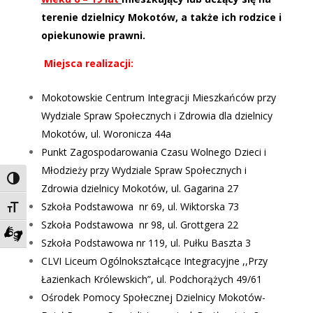
terenie dzielnicy Mokotów, a także ich rodzice i
opiekunowie prawni.
Miejsca realizacji:
Mokotowskie Centrum Integracji Mieszkańców przy
Wydziale Spraw Społecznych i Zdrowia dla dzielnicy
Mokotów, ul. Woronicza 44a
Punkt Zagospodarowania Czasu Wolnego Dzieci i
Młodzieży przy Wydziale Spraw Społecznych i
Toggle High Contrast
Zdrowia dzielnicy Mokotów, ul. Gagarina 27
Szkoła Podstawowa nr 69, ul. Wiktorska 73
Toggle Font size
Szkoła Podstawowa nr 98, ul. Grottgera 22
Szkoła Podstawowa nr 119, ul. Pułku Baszta 3
Zadzwoń do tłumacza języka migowego
CLVI Liceum Ogólnokształcące Integracyjne ,,Przy
Łazienkach Królewskich”, ul. Podchorążych 49/61
Ośrodek Pomocy Społecznej Dzielnicy Mokotów-