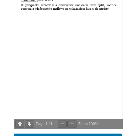
Page
1
/
1
Zoom
100%