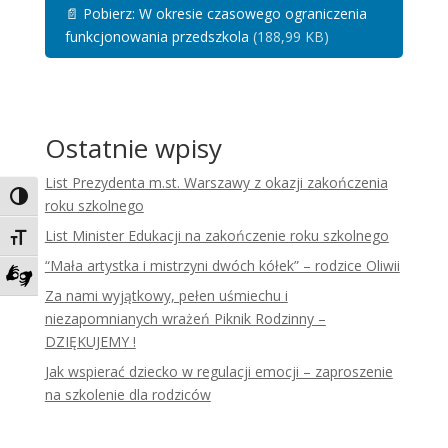
📄
Pobierz: W okresie czasowego ograniczenia
funkcjonowania przedszkola
(188,99 KB)
Ostatnie wpisy
List Prezydenta m.st. Warszawy z okazji zakończenia
Toggle High Contrast
roku szkolnego
List Minister Edukacji na zakończenie roku szkolnego
Toggle Font size
“Mała artystka i mistrzyni dwóch kółek” – rodzice Oliwii
Za nami wyjątkowy, pełen uśmiechu i
Zadzwoń do tłumacza języka migowego
niezapomnianych wrażeń Piknik Rodzinny –
DZIĘKUJEMY !
Jak wspierać dziecko w regulacji emocji – zaproszenie
na szkolenie dla rodziców