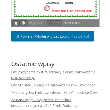
Page
1
/
1
Zoom
100%
📄
Pobierz: Mikołaj w przedszkolu
(433,63 KB)
Ostatnie wpisy
List Prezydenta m.st. Warszawy z okazji zakończenia
roku szkolnego
List Minister Edukacji na zakończenie roku szkolnego
“Mała artystka i mistrzyni dwóch kółek” – rodzice Oliwii
Za nami wyjątkowy, pełen uśmiechu i
niezapomnianych wrażeń Piknik Rodzinny –