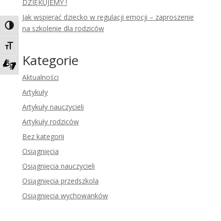
DZIĘKUJEMY !
Jak wspierać dziecko w regulacji emocji – zaproszenie
Toggle High Contrast
na szkolenie dla rodziców
Toggle Font size
Kategorie
Zadzwoń do tłumacza języka migowego
Aktualności
Artykuły
Artykuły nauczycieli
Artykuły rodziców
Bez kategorii
Osiągnięcia
Osiągnięcia nauczycieli
Osiągnięcia przedszkola
Osiągnięcia wychowanków