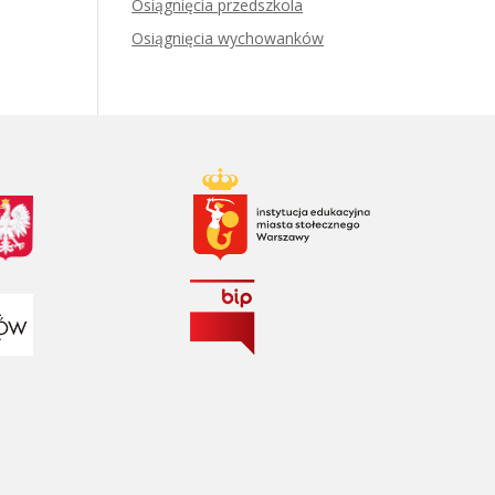
Osiągnięcia przedszkola
Osiągnięcia wychowanków