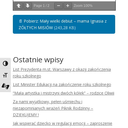
Page
1
/
2
Zoom
100%
📄
Pobierz: Mały wielki debiut – mama Ignasia z
ZÓŁTYCH MISIÓW
(243,28 KB)
Ostatnie wpisy
Toggle High Contrast
List Prezydenta m.st. Warszawy z okazji zakończenia
roku szkolnego
Toggle Font size
List Minister Edukacji na zakończenie roku szkolnego
Zadzwoń do tłumacza języka migowego
“Mała artystka i mistrzyni dwóch kółek” – rodzice Oliwii
Za nami wyjątkowy, pełen uśmiechu i
niezapomnianych wrażeń Piknik Rodzinny –
DZIĘKUJEMY !
Jak wspierać dziecko w regulacji emocji – zaproszenie