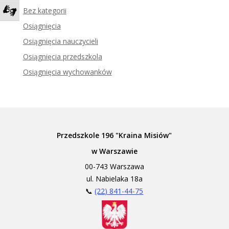
Bez kategorii
Zadzwoń do tłumacza języka migowego
Osiągnięcia
Osiągnięcia nauczycieli
Osiągnięcia przedszkola
Osiągnięcia wychowanków
Przedszkole 196 "Kraina Misiów"
w Warszawie
00-743 Warszawa
ul. Nabielaka 18a
📞
(22) 841-44-75