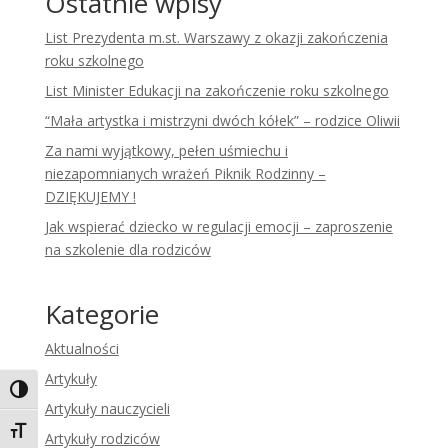
Ostatnie wpisy
List Prezydenta m.st. Warszawy z okazji zakończenia
roku szkolnego
List Minister Edukacji na zakończenie roku szkolnego
“Mała artystka i mistrzyni dwóch kółek” – rodzice Oliwii
Za nami wyjątkowy, pełen uśmiechu i
niezapomnianych wrażeń Piknik Rodzinny –
DZIĘKUJEMY !
Jak wspierać dziecko w regulacji emocji – zaproszenie
na szkolenie dla rodziców
Kategorie
Aktualności
Artykuły
Toggle High Contrast
Artykuły nauczycieli
Toggle Font size
Artykuły rodziców