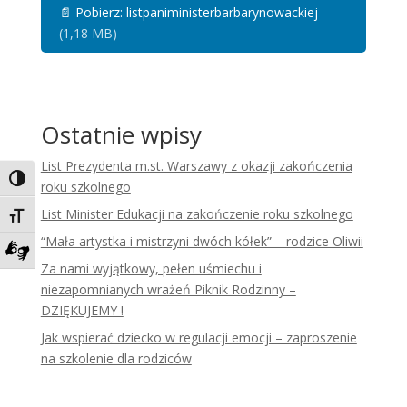
📄
Pobierz: listpaniministerbarbarynowackiej
(1,18 MB)
Ostatnie wpisy
List Prezydenta m.st. Warszawy z okazji zakończenia
Toggle High Contrast
roku szkolnego
List Minister Edukacji na zakończenie roku szkolnego
Toggle Font size
“Mała artystka i mistrzyni dwóch kółek” – rodzice Oliwii
Za nami wyjątkowy, pełen uśmiechu i
Zadzwoń do tłumacza języka migowego
niezapomnianych wrażeń Piknik Rodzinny –
DZIĘKUJEMY !
Jak wspierać dziecko w regulacji emocji – zaproszenie
na szkolenie dla rodziców