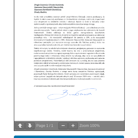
Page
1
/
1
Zoom
100%