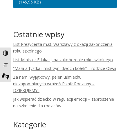
(145,95 KB)
Ostatnie wpisy
List Prezydenta m.st. Warszawy z okazji zakończenia
roku szkolnego
Toggle High Contrast
List Minister Edukacji na zakończenie roku szkolnego
Toggle Font size
“Mała artystka i mistrzyni dwóch kółek” – rodzice Oliwii
Za nami wyjątkowy, pełen uśmiechu i
Zadzwoń do tłumacza języka migowego
niezapomnianych wrażeń Piknik Rodzinny –
DZIĘKUJEMY !
Jak wspierać dziecko w regulacji emocji – zaproszenie
na szkolenie dla rodziców
Kategorie