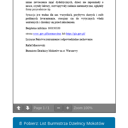
Page
1
/
1
Zoom
100%
📄
Pobierz: List Burmistrza Dzielnicy Mokotów