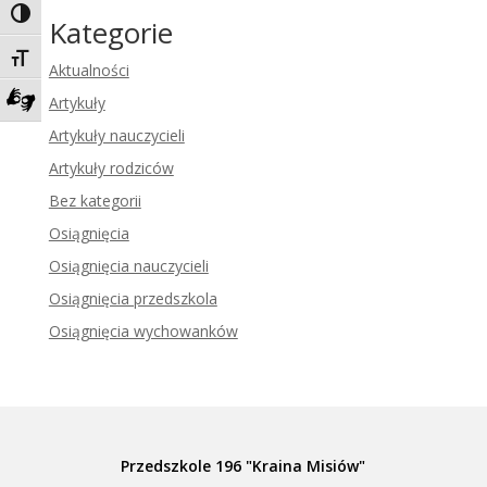
Toggle High Contrast
Kategorie
Toggle Font size
Aktualności
Artykuły
Zadzwoń do tłumacza języka migowego
Artykuły nauczycieli
Artykuły rodziców
Bez kategorii
Osiągnięcia
Osiągnięcia nauczycieli
Osiągnięcia przedszkola
Osiągnięcia wychowanków
Przedszkole 196 "Kraina Misiów"