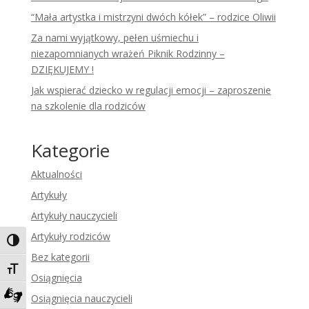
“Mała artystka i mistrzyni dwóch kółek” – rodzice Oliwii
Za nami wyjątkowy, pełen uśmiechu i
niezapomnianych wrażeń Piknik Rodzinny –
DZIĘKUJEMY !
Jak wspierać dziecko w regulacji emocji – zaproszenie
na szkolenie dla rodziców
Kategorie
Aktualności
Artykuły
Artykuły nauczycieli
Artykuły rodziców
Toggle High Contrast
Bez kategorii
Toggle Font size
Osiągnięcia
Osiągnięcia nauczycieli