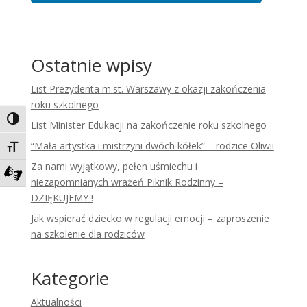
Ostatnie wpisy
List Prezydenta m.st. Warszawy z okazji zakończenia
roku szkolnego
Toggle High Contrast
List Minister Edukacji na zakończenie roku szkolnego
“Mała artystka i mistrzyni dwóch kółek” – rodzice Oliwii
Toggle Font size
Za nami wyjątkowy, pełen uśmiechu i
niezapomnianych wrażeń Piknik Rodzinny –
Zadzwoń do tłumacza języka migowego
DZIĘKUJEMY !
Jak wspierać dziecko w regulacji emocji – zaproszenie
na szkolenie dla rodziców
Kategorie
Aktualności