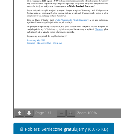
Page
1
/
1
Zoom
100%
📄
Pobierz: Serdecznie gratulujemy
(63,75 KB)