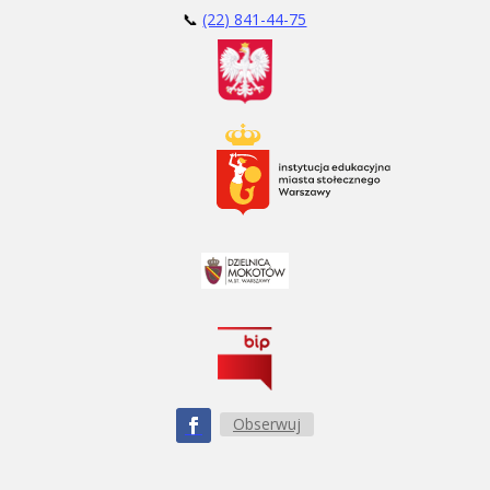
📞
(22) 841-44-75
Obserwuj