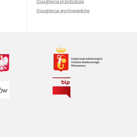
Osiągnięcia przedszkola
Osiągnięcia wychowanków