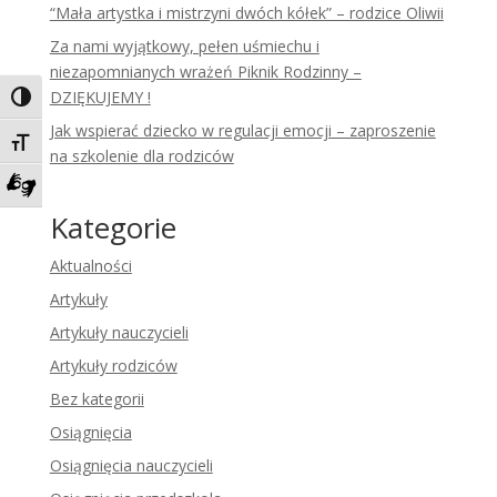
“Mała artystka i mistrzyni dwóch kółek” – rodzice Oliwii
Za nami wyjątkowy, pełen uśmiechu i
niezapomnianych wrażeń Piknik Rodzinny –
DZIĘKUJEMY !
Toggle High Contrast
Jak wspierać dziecko w regulacji emocji – zaproszenie
Toggle Font size
na szkolenie dla rodziców
Zadzwoń do tłumacza języka migowego
Kategorie
Aktualności
Artykuły
Artykuły nauczycieli
Artykuły rodziców
Bez kategorii
Osiągnięcia
Osiągnięcia nauczycieli