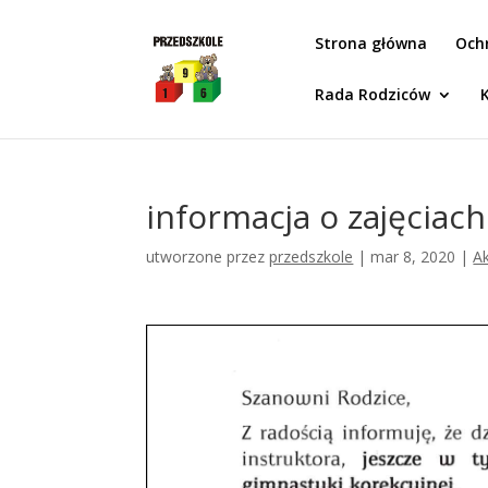
Idż do zawartości
Strona główna
Och
Rada Rodziców
informacja o zajęciac
utworzone przez
przedszkole
|
mar 8, 2020
|
Ak