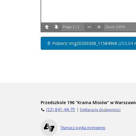
Page
1
/
1
Zoom
100%
📄
Pobierz: img20200308_11584968
(253,04 
Przedszkole 196 "Kraina Misiów" w Warszawi
📞
(22) 841-44-75
|
Deklaracja dostępności
Tłumacz języka migowego